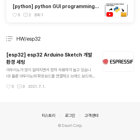
[python] python GUI programming y
outube downloader
0
2
조회
1
HW/esp32
분류 전체보기
주요 글 목록
[esp32] esp32 Arduino Sketch 개발
환경 세팅
글 내용
아두이노가 많이 알려지면서 점차 사용자가 늘고 있습니
다! 물론 아두이노에 확장보드를 연결하고 브레드 보드에
케이블로 연결하는 것이 진정 아두이노의 맛이다! 라고 말
작성시간
0
0
2021. 7. 1.
씀하시는 분들도 있지만, 무선 통신을 지원하는 MCU를 사
용하는 개발 보드를 사용하면 좀 더 컴팩트하게 테스트 보
드를 제작하는 것이 가능합니다. 오늘은 Espressif 사의
제품인 ESP32 모듈을 Arduino Sketch에서 사용하는
방법에 대해서 알아보겠습니다. 먼저, 아두이노 스케치를
의안내
티스토리
로그인
고객센터
설치합니다. https://www.arduino.cc/ Arduino - Ho
© Daum Corp.
me www.arduino.cc 파일 - 환경설정 을 클릭합니다.
추가적인 보드 매니저 URLs 에 링크를 입력해야한다. htt
ps://dl.espressif.com/dl/pac..