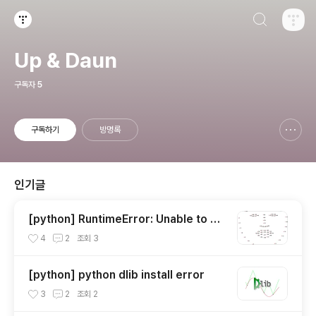
검색하기
티스토리
Up & Daun
구독자
5
구독하기
방명록
신고하기 레이어
열기
인기글
[python] RuntimeError: Unable to op
en shape_predictor_68_face_landm
4
2
조회
3
arks.dat
[python] python dlib install error
3
2
조회
2